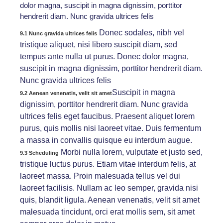
dolor magna, suscipit in magna dignissim, porttitor
hendrerit diam. Nunc gravida ultrices felis
Donec sodales, nibh vel
9.1 Nunc gravida ultrices felis
tristique aliquet, nisi libero suscipit diam, sed
tempus ante nulla ut purus. Donec dolor magna,
suscipit in magna dignissim, porttitor hendrerit diam.
Nunc gravida ultrices felis
Suscipit in magna
9.2 Aenean venenatis, velit sit amet
dignissim, porttitor hendrerit diam. Nunc gravida
ultrices felis eget faucibus. Praesent aliquet lorem
purus, quis mollis nisi laoreet vitae. Duis fermentum
a massa in convallis quisque eu interdum augue.
Morbi nulla lorem, vulputate et justo sed,
9.3 Scheduling
tristique luctus purus. Etiam vitae interdum felis, at
laoreet massa. Proin malesuada tellus vel dui
laoreet facilisis. Nullam ac leo semper, gravida nisi
quis, blandit ligula. Aenean venenatis, velit sit amet
malesuada tincidunt, orci erat mollis sem, sit amet