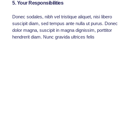
5. Your Responsibilities
Donec sodales, nibh vel tristique aliquet, nisi libero
suscipit diam, sed tempus ante nulla ut purus. Donec
dolor magna, suscipit in magna dignissim, porttitor
hendrerit diam. Nunc gravida ultrices felis
Donec dolor magna, suscipit in magna dignissim,
porttitor hendrerit diam. Nunc gravida ultrices felis
eget faucibus. Praesent aliquet
Aliquam varius neque commodo purus vulputate
pharetra. Maecenas nisl leo, bibendum in ante id,
ornare viverra metus.
Morbi dui lectus, lobortis sit amet felis nec, suscipit
imperdiet sapien. Proin semper ultrices ex, a
sodales purus vehicula
Nulla tincidunt volutpat tincidunt. Pellentesque
habitant morbi tristique senectus et netus et
malesuada fames