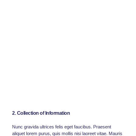
arcu. Sed in maximus ex. Integer interdum sem eget
justo maximus
Donec dolor magna, suscipit in magna dignissim,
porttitor hendrerit diam. Nunc gravida ultrices felis
eget faucibus. Praesent aliquet
Morbi dui lectus, lobortis sit amet felis nec, suscipit
imperdiet sapien. Proin semper ultrices ex, a
sodales purus vehicula
Nulla tincidunt volutpat tincidunt. Pellentesque
habitant morbi tristique senectus et netus et
malesuada fames
Donec dolor magna, suscipit in magna dignissim,
porttitor hendrerit diam. Nunc gravida ultrices felis
eget faucibus. Praesent aliquet
2. Collection of Information
Nunc gravida ultrices felis eget faucibus. Praesent
aliquet lorem purus, quis mollis nisi laoreet vitae. Mauris