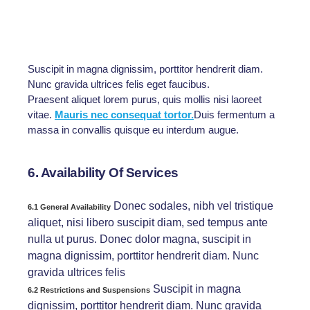
Donec dolor magna, suscipit in magna dignissim,
porttitor hendrerit diam. Nunc gravida ultrices felis
eget faucibus. Praesent aliquet
Suscipit in magna dignissim, porttitor hendrerit diam.
Nunc gravida ultrices felis eget faucibus.
Praesent aliquet lorem purus, quis mollis nisi laoreet
vitae.
Mauris nec consequat tortor.
Duis fermentum a
massa in convallis quisque eu interdum augue.
6. Availability Of Services
Donec sodales, nibh vel tristique
6.1 General Availability
aliquet, nisi libero suscipit diam, sed tempus ante
nulla ut purus. Donec dolor magna, suscipit in
magna dignissim, porttitor hendrerit diam. Nunc
gravida ultrices felis
Suscipit in magna
6.2 Restrictions and Suspensions
dignissim, porttitor hendrerit diam. Nunc gravida