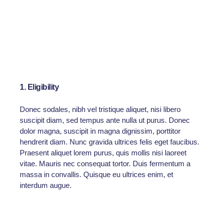
Nulla tincidunt volutpat tincidunt. Pellentesque
habitant morbi tristique senectus et netus et
malesuada fames
Donec dolor magna, suscipit in magna dignissim,
porttitor hendrerit diam. Nunc gravida ultrices felis
eget faucibus. Praesent aliquet
1. Eligibility
Donec sodales, nibh vel tristique aliquet, nisi libero
suscipit diam, sed tempus ante nulla ut purus. Donec
dolor magna, suscipit in magna dignissim, porttitor
hendrerit diam. Nunc gravida ultrices felis eget faucibus.
Praesent aliquet lorem purus, quis mollis nisi laoreet
vitae. Mauris nec consequat tortor. Duis fermentum a
massa in convallis. Quisque eu ultrices enim, et
interdum augue.
Aenean quis purus auctor, rhoncus est non, dictum